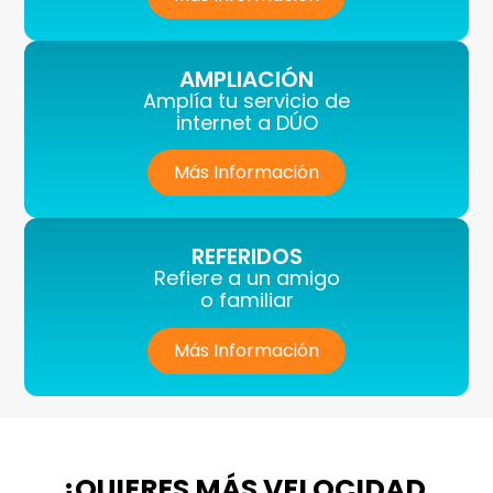
AMPLIACIÓN
Amplía tu servicio de
internet a DÚO
Más Información
REFERIDOS
Refiere a un amigo
o familiar
Más Información
¿QUIERES MÁS VELOCIDAD,