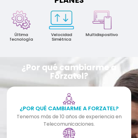
PLANES
May
Veloc
Última
Velocidad
Multidispositivo
Tecnología
Simétrica
¿Por qué cambiarme a
Forzatel?
¿POR QUÉ CAMBIARME A FORZATEL?
Tenemos más de 10 años de experiencia en
Telecomunicaciones.