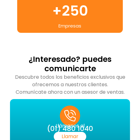
+
250
Empresas
¿Interesado? puedes
comunicarte
Descubre todos los beneficios exclusivos que
ofrecemos a nuestros clientes.
Comunícate ahora con un asesor de ventas.
Llámanos al
(01) 480 1040
Llamar