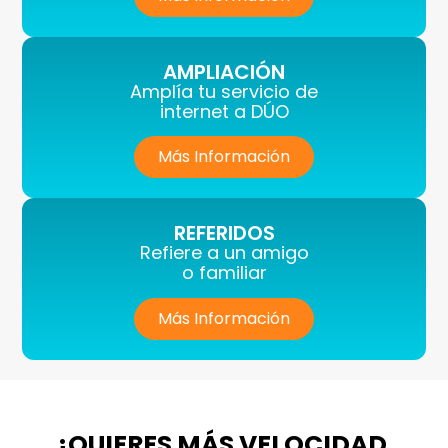
AMPLIACIÓN
Amplía tu servicio de
internet a DÚO
Más Información
REFERIDOS
Refiere a un amigo
o familiar
Más Información
¿QUIERES MÁS VELOCIDAD,