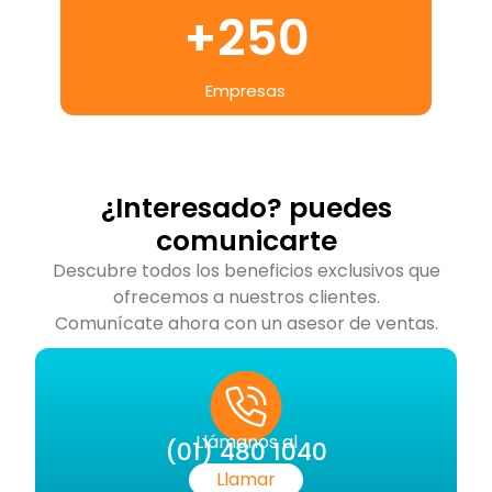
+
250
Empresas
¿Interesado? puedes
comunicarte
Descubre todos los beneficios exclusivos que
ofrecemos a nuestros clientes.
Comunícate ahora con un asesor de ventas.
Llámanos al
(01) 480 1040
Llamar