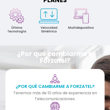
PLANES
Ma
Velo
Última
Velocidad
Multidispositivo
Tecnología
Simétrica
¿Por qué cambiarme a
Forzatel?
¿POR QUÉ CAMBIARME A FORZATEL?
Tenemos más de 10 años de experiencia en
Telecomunicaciones.