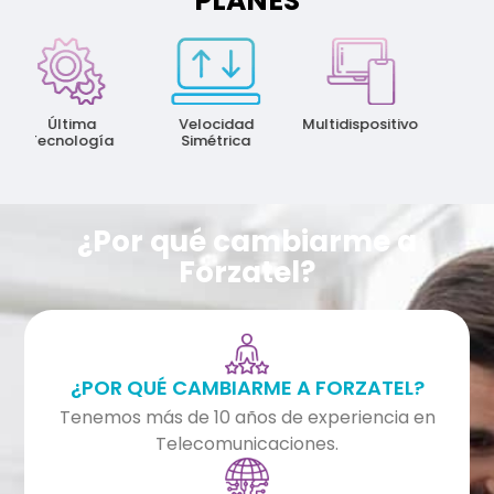
PLANES
May
Veloc
Última
Velocidad
Multidispositivo
Tecnología
Simétrica
¿Por qué cambiarme a
Forzatel?
¿POR QUÉ CAMBIARME A FORZATEL?
Tenemos más de 10 años de experiencia en
Telecomunicaciones.