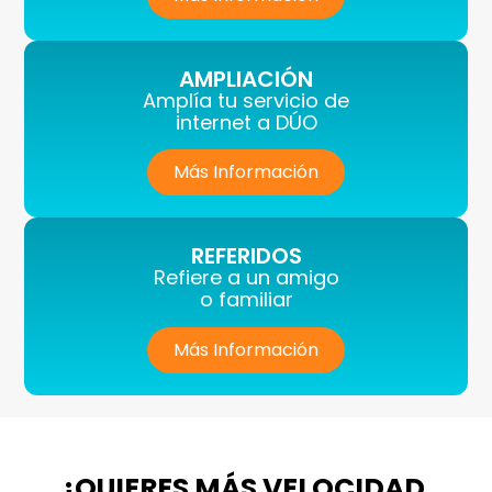
AMPLIACIÓN
Amplía tu servicio de
internet a DÚO
Más Información
REFERIDOS
Refiere a un amigo
o familiar
Más Información
¿QUIERES MÁS VELOCIDAD,