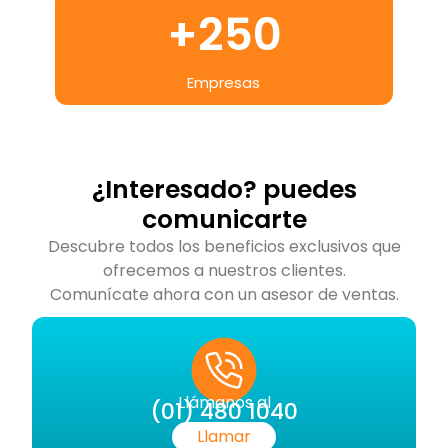
+
250
Empresas
¿Interesado? puedes
comunicarte
Descubre todos los beneficios exclusivos que
ofrecemos a nuestros clientes.
Comunícate ahora con un asesor de ventas.
Llámanos al
(01) 480 1040
Llamar