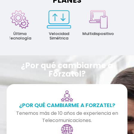
PLANES
Última
Velocidad
Multidispositivo
Ma
Tecnología
Simétrica
Velo
¿Por qué cambiarme a
Forzatel?
¿POR QUÉ CAMBIARME A FORZATEL?
Tenemos más de 10 años de experiencia en
Telecomunicaciones.