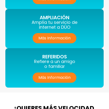
AMPLIACIÓN
Amplía tu servicio de
internet a DÚO
Más Información
REFERIDOS
Refiere a un amigo
o familiar
Más Información
¿QUIERES MÁS VELOCIDAD,