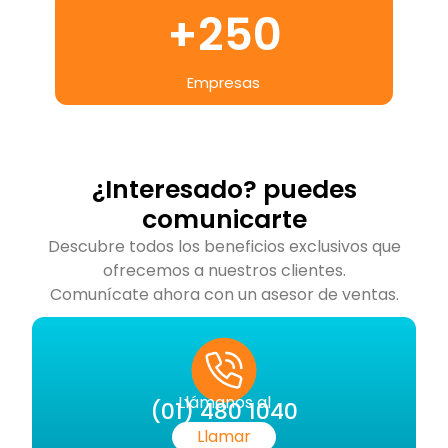
+
250
Empresas
¿Interesado? puedes
comunicarte
Descubre todos los beneficios exclusivos que
ofrecemos a nuestros clientes.
Comunícate ahora con un asesor de ventas.
Llámanos al
(01) 480 1040
Llamar