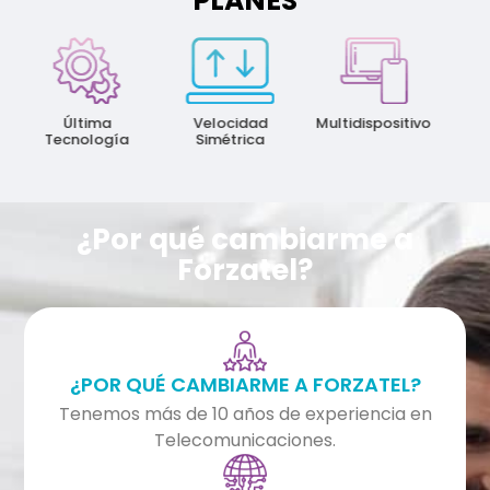
PLANES
M
Vel
Última
Velocidad
Multidispositivo
Tecnología
Simétrica
¿Por qué cambiarme a
Forzatel?
¿POR QUÉ CAMBIARME A FORZATEL?
Tenemos más de 10 años de experiencia en
Telecomunicaciones.