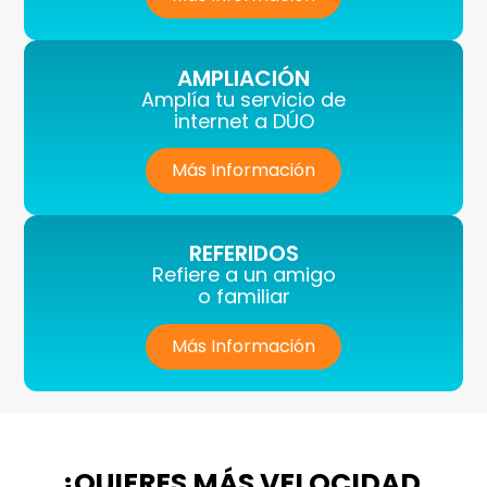
AMPLIACIÓN
Amplía tu servicio de
internet a DÚO
Más Información
REFERIDOS
Refiere a un amigo
o familiar
Más Información
¿QUIERES MÁS VELOCIDAD,