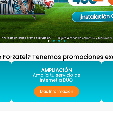
te Forzatel? Tenemos promociones excl
AMPLIACIÓN
Amplía tu servicio de
internet a DÚO
Más Información