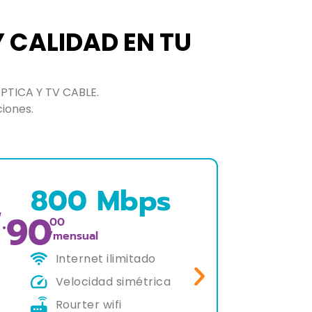
Y CALIDAD EN TU
PTICA Y TV CABLE.
ciones.
400 Mbps
55
S/.
S/.
.00
/mensual
Internet ilimitado
Velocidad simétrica
Rourter wifi