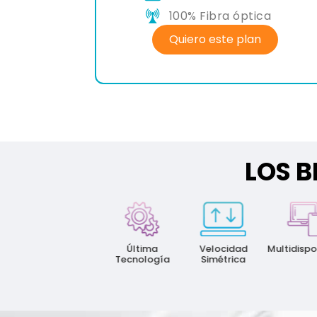
a óptica
100% Fibra óptica
te plan
Quiero este plan
LOS B
100%
Última
Velocidad
Multidispositivo
Fibra
Tecnología
Simétrica
Óptica