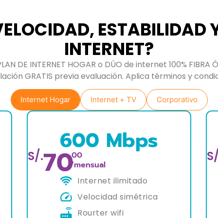
ELOCIDAD, ESTABILIDAD 
INTERNET?
PLAN DE INTERNET HOGAR o DÚO de internet 100% FIBRA Ó
lación GRATIS previa evaluación. Aplica términos y condi
Internet Hogar
Internet + TV
Corporativo
s
800 Mbps
90
S/.
.00
/mensual
Internet ilimitado
a
Velocidad simétrica
Rourter wifi