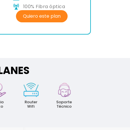
100% Fibra óptica
Quiero este plan
PLANES
100%
Última
Fibra
Tecnología
Router
Soporte
Óptica
Wifi
Técnico