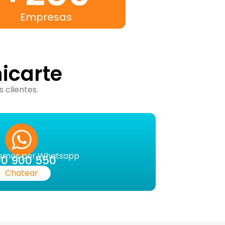
Empresas
icarte
 clientes.
emos por Whatsapp
0 900 550
Chatear