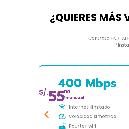
¿QUIERES MÁS V
Contrata HOY tu 
*Insta
Mbps
600 Mbp
70
S/.
.00
/mensual
ilimitado
Internet ilimitado
d simétrica
Velocidad simétric
ifi
Rourter wifi