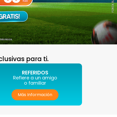
usivas para ti.
REFERIDOS
Refiere a un amigo
o familiar
Más Información