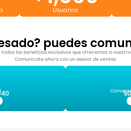
a
Usuarios
resado? puedes comun
todos los beneficios exclusivos que ofrecemos a nuestros
Comunícate ahora con un asesor de ventas.
l
Convers
040
90