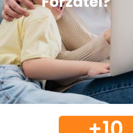
Forzatel?
+
10