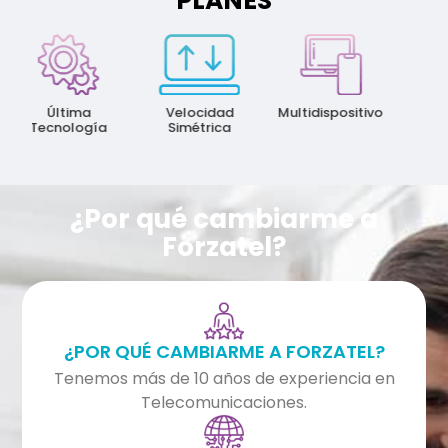
PLANES
Ma
Veloc
Última
Velocidad
Multidispositivo
Tecnología
Simétrica
¿Por qué cambiarme a
Forzatel?
¿POR QUÉ CAMBIARME A FORZATEL?
Tenemos más de 10 años de experiencia en
Telecomunicaciones.