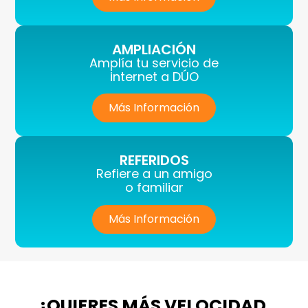
AMPLIACIÓN
Amplía tu servicio de
internet a DÚO
Más Información
REFERIDOS
Refiere a un amigo
o familiar
Más Información
¿QUIERES MÁS VELOCIDAD,