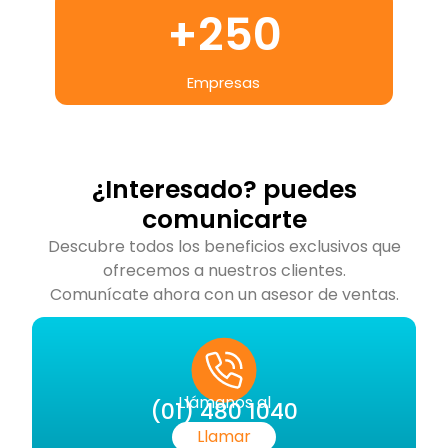
+
250
Empresas
¿Interesado? puedes
comunicarte
Descubre todos los beneficios exclusivos que
ofrecemos a nuestros clientes.
Comunícate ahora con un asesor de ventas.
Llámanos al
(01) 480 1040
Llamar