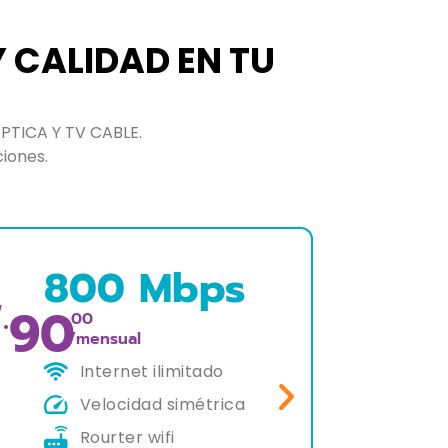
Y CALIDAD EN TU
PTICA Y TV CABLE.
ciones.
400 Mbps
55
S/.
S/
.00
/mensual
Internet ilimitado
Velocidad simétrica
Rourter wifi