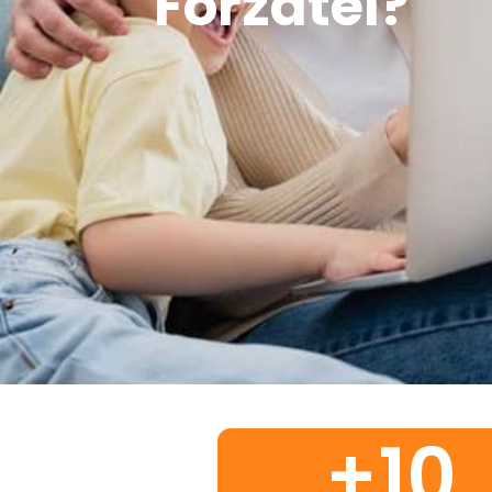
Forzatel?
+
10