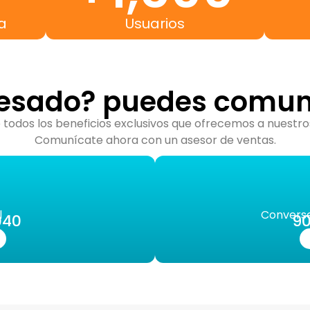
a
Usuarios
resado? puedes comun
todos los beneficios exclusivos que ofrecemos a nuestros
Comunícate ahora con un asesor de ventas.
l
Convers
040
90