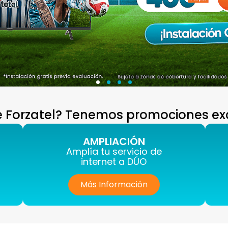
te Forzatel? Tenemos promociones excl
AMPLIACIÓN
Amplía tu servicio de
internet a DÚO
Más Información