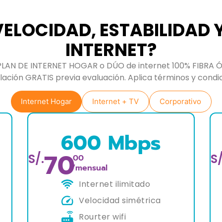
ELOCIDAD, ESTABILIDAD 
INTERNET?
PLAN DE INTERNET HOGAR o DÚO de internet 100% FIBRA Ó
lación GRATIS previa evaluación. Aplica términos y condi
Internet Hogar
Internet + TV
Corporativo
ps
800 Mbps
90
S/.
.00
/mensual
o
Internet ilimitado
rica
Velocidad simétrica
Rourter wifi