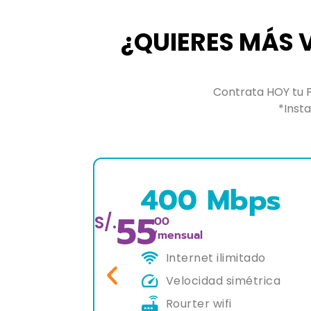
¿QUIERES MÁS V
Contrata HOY tu 
*Insta
 Mbps
600 Mb
70
S/.
.00
/mensual
t ilimitado
Internet ilimitad
dad simétrica
Velocidad simét
 wifi
Rourter wifi