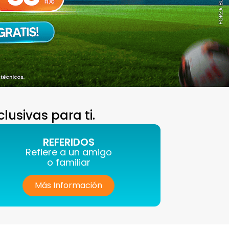
usivas para ti.
REFERIDOS
Refiere a un amigo
o familiar
Más Información