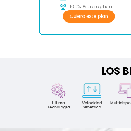
ibra óptica
100% Fibra óptic
este plan
Quiero este plan
LOS B
100%
Última
Velocidad
Multidispositivo
Fibra
Tecnología
Simétrica
Óptica