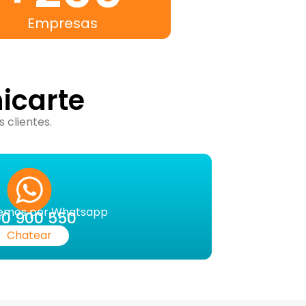
Empresas
icarte
 clientes.
emos por Whatsapp
0 900 550
Chatear