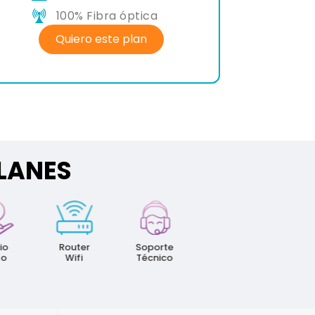
100% Fibra óptica
Quiero este plan
PLANES
100%
Última
Fibra
Tecnología
Router
Soporte
Óptica
Wifi
Técnico