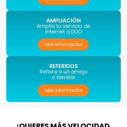
AMPLIACIÓN
Amplía tu servicio de
internet a DÚO
Más Información
REFERIDOS
Refiere a un amigo
o familiar
Más Información
¿QUIERES MÁS VELOCIDAD,