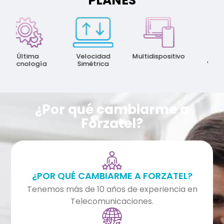
PLANES
Última
Velocidad
Multidispositivo
Mayo
Tecnología
Simétrica
Veloci
¿Por qué cambiarme a
Forzatel?
¿POR QUÉ CAMBIARME A FORZATEL?
Tenemos más de 10 años de experiencia en
Telecomunicaciones.