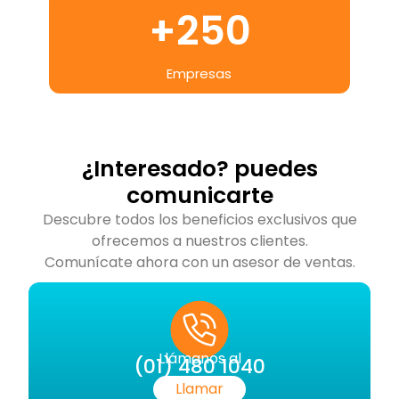
+
250
Empresas
¿Interesado? puedes
comunicarte
Descubre todos los beneficios exclusivos que
ofrecemos a nuestros clientes.
Comunícate ahora con un asesor de ventas.
Llámanos al
(01) 480 1040
Llamar