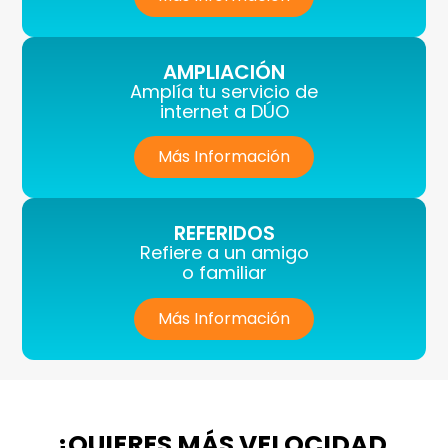
AMPLIACIÓN
Amplía tu servicio de
internet a DÚO
Más Información
REFERIDOS
Refiere a un amigo
o familiar
Más Información
¿QUIERES MÁS VELOCIDAD,