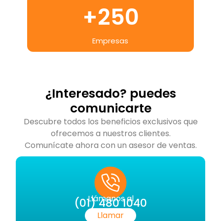
+
250
Empresas
¿Interesado? puedes
comunicarte
Descubre todos los beneficios exclusivos que
ofrecemos a nuestros clientes.
Comunícate ahora con un asesor de ventas.
Llámanos al
(01) 480 1040
Llamar