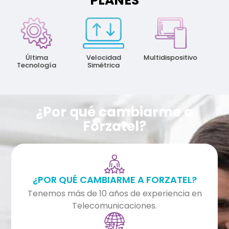
PLANES
Ma
Velo
Última
Velocidad
Multidispositivo
Tecnología
Simétrica
¿Por qué cambiarme a
Forzatel?
¿POR QUÉ CAMBIARME A FORZATEL?
Tenemos más de 10 años de experiencia en
Telecomunicaciones.